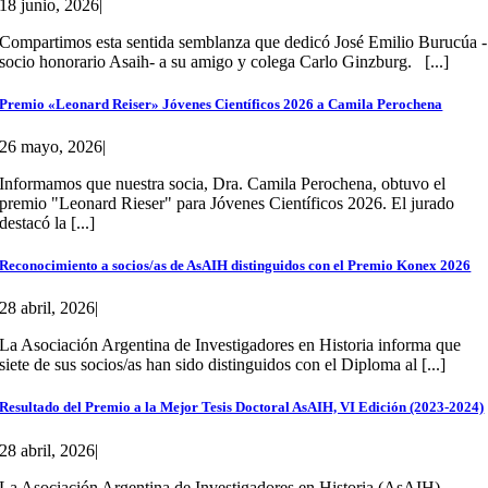
18 junio, 2026
|
Compartimos esta sentida semblanza que dedicó José Emilio Burucúa -
socio honorario Asaih- a su amigo y colega Carlo Ginzburg. [...]
Premio «Leonard Reiser» Jóvenes Científicos 2026 a Camila Perochena
26 mayo, 2026
|
Informamos que nuestra socia, Dra. Camila Perochena, obtuvo el
premio "Leonard Rieser" para Jóvenes Científicos 2026. El jurado
destacó la [...]
Reconocimiento a socios/as de AsAIH distinguidos con el Premio Konex 2026
28 abril, 2026
|
La Asociación Argentina de Investigadores en Historia informa que
siete de sus socios/as han sido distinguidos con el Diploma al [...]
Resultado del Premio a la Mejor Tesis Doctoral AsAIH, VI Edición (2023-2024)
28 abril, 2026
|
La Asociación Argentina de Investigadores en Historia (AsAIH)