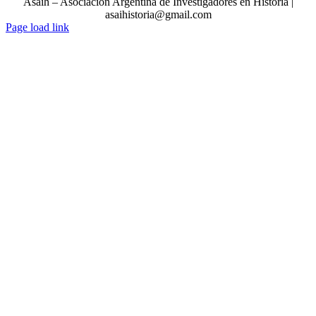
de
Asaih – Asociación Argentina de Investigadores en Historia |
noticias
asaihistoria@gmail.com
Page load link
Go
to
Top