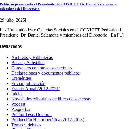
Petitorio presentado al Presidente del CONICET, Dr. Daniel Salamone y
miembros del Directorio
29 julio, 2025
|
Las Humanidades y Ciencias Sociales en el CONICET Petitorio al
Presidente, Dr. Daniel Salamone y miembros del Directorio En [...]
Destacados
Archivos y Bibliotecas
Becas y Subsidios
Convenios con otras asociaciones
Declaraciones y documentos públicos
Efemérides
Enviar publicación
Evento Anual (2012-2021)
Inicio
Novedades editoriales de libros de socios/as
Podcast
Posgrados
Premio Tesis Doctoral
Producción Historiográfica (2012-2018)
Temas y debates