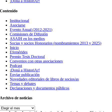
¡Doná a HistoriAr!
Contenido
Institucional
Asociarse
Evento Anual (2012-2021)
Comisiones de Difusión
ASAIH en los medios
Socias y socios Honorarios (nombramientos 2013 y 2025)
Inicio
Efemérides
Premio Tesis Doctoral
Convenios con otras asociaciones
Podcast
¡Doná a HistoriAr!
Enviar publicación
Novedades editoriales de libros de socios/as
Temas y debates
Declaraciones y documentos públicos
Archivo de noticias
Archivo