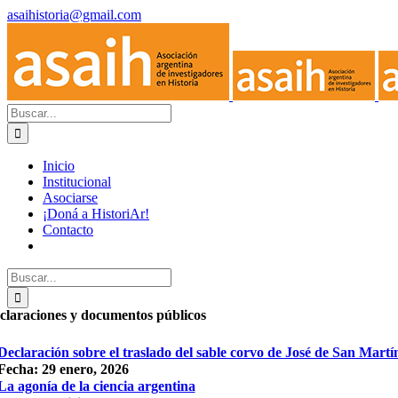
Skip
asaihistoria@gmail.com
to
Facebook
X
content
Search
for:
Inicio
Institucional
Asociarse
¡Doná a HistoriAr!
Contacto
Search
for:
claraciones y documentos públicos
Declaración sobre el traslado del sable corvo de José de San Martí
Fecha: 29 enero, 2026
La agonía de la ciencia argentina