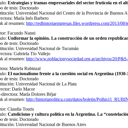
tulo:
Estrategias y tramas empresariales del sector frutícola en el a
po de tesis: Doctorado
stitución: Universidad Nacional del Centro de la Provincia de Buenos A
rectora: María Inés Barbero
nk al resumen:
http://redhistoriaempresas.files.wordpress.com/2013/08/t
tor: Facundo Nanni
tulo:
Uniformar la opinión. La construcción de un orden republic
po de tesis: Doctorado
stitución: Universidad Nacional de Tucumán
rectora: Gabriela Tío Vallejo
nk al resumen:
http://www.poblacionysociedad.org.ar/archivos/20/P&
tora: Mariela Rubinzal
tulo:
El nacionalismo frente a la cuestión social en Argentina (1930
po de tesis: Doctorado
stitución: Universidad Nacional de La Plata
rector: Darío Macor
-directora: María Dolores Béjar
nk al resumen:
http://historiapolitica.com/datos/boletin/Polhis11_RU
tor: Claudia Touris
tulo:
Catolicismo y cultura política en la Argentina. La “constelaci
po de tesis: Doctorado
stitución: Universidad Nacional de Buenos Aires