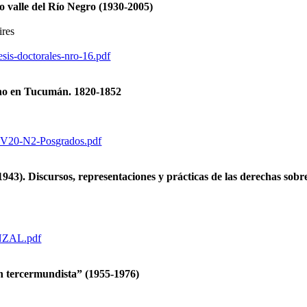
lto valle del Río Negro (1930-2005)
ires
esis-doctorales-nro-16.pdf
ano en Tucumán. 1820-1852
S-V20-N2-Posgrados.pdf
-1943). Discursos, representaciones y prácticas de las derechas sob
BINZAL.pdf
ón tercermundista” (1955-1976)