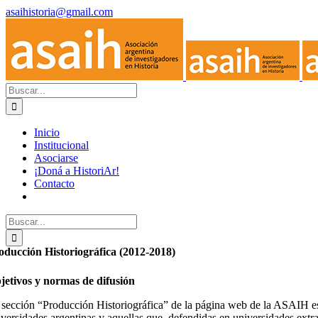
Skip
asaihistoria@gmail.com
to
Facebook
X
content
Search
for:
Inicio
Institucional
Asociarse
¡Doná a HistoriAr!
Contacto
Search
for:
oducción Historiográfica (2012-2018)
jetivos y normas de difusión
 sección “Producción Historiográfica” de la página web de la ASAIH está 
iversidades argentinas y aquellas que, defendidas en universidades extra