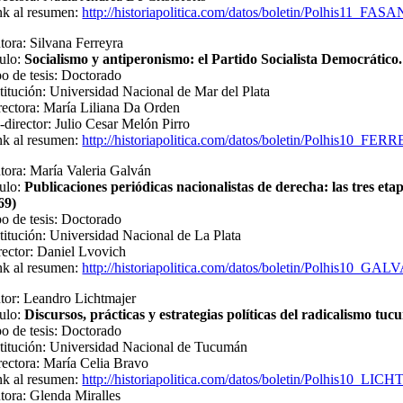
nk al resumen:
http://historiapolitica.com/datos/boletin/Polhis11_FAS
tora: Silvana Ferreyra
tulo:
Socialismo y antiperonismo: el Partido Socialista Democrático
po de tesis: Doctorado
stitución: Universidad Nacional de Mar del Plata
rectora: María Liliana Da Orden
-director: Julio Cesar Melón Pirro
nk al resumen:
http://historiapolitica.com/datos/boletin/Polhis10_FE
tora: María Valeria Galván
tulo:
Publicaciones periódicas nacionalistas de derecha: las tres 
69)
po de tesis: Doctorado
stitución: Universidad Nacional de La Plata
rector: Daniel Lvovich
nk al resumen:
http://historiapolitica.com/datos/boletin/Polhis10_GAL
tor: Leandro Lichtmajer
tulo:
Discursos, prácticas y estrategias políticas del radicalismo t
po de tesis: Doctorado
stitución: Universidad Nacional de Tucumán
rectora: María Celia Bravo
nk al resumen:
http://historiapolitica.com/datos/boletin/Polhis10_LI
tora: Glenda Miralles