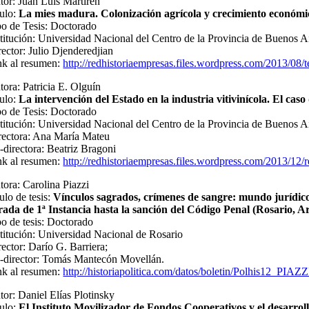
tor: Juan Luis Martirén
tulo:
La mies madura. Colonización agrícola y crecimiento económi
po de Tesis: Doctorado
stitución: Universidad Nacional del Centro de la Provincia de Buenos A
rector: Julio Djenderedjian
nk al resumen:
http://redhistoriaempresas.files.wordpress.com/2013/08/t
tora: Patricia E. Olguín
tulo:
La intervención del Estado en la industria vitivinícola. El c
po de Tesis: Doctorado
stitución: Universidad Nacional del Centro de la Provincia de Buenos A
rectora: Ana María Mateu
-directora: Beatriz Bragoni
nk al resumen:
http://redhistoriaempresas.files.wordpress.com/2013/12/r
tora: Carolina Piazzi
ulo de tesis:
V
ínculos sagrados, crímenes de sangre: mundo jurídico, 
trada de 1ª Instancia hasta la sanción del Código Penal (Rosario, A
po de tesis: Doctorado
stitución: Universidad Nacional de Rosario
rector: Darío G. Barriera;
-director: Tomás Mantecón Movellán.
nk al resumen:
http://historiapolitica.com/datos/boletin/Polhis12_PIAZZ
tor: Daniel Elías Plotinsky
tulo:
El Instituto Movilizador de Fondos Cooperativos y el desarroll