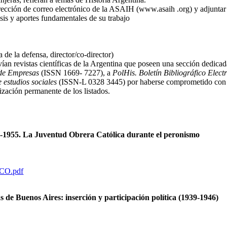
rección de correo electrónico de la ASAIH (www.asaih .org) y adjuntar 
sis y aportes fundamentales de su trabajo
a de la defensa, director/co-director)
ían revistas científicas de la Argentina que poseen una sección dedicad
 de Empresas
(ISSN 1669- 7227), a
PolHis. Boletín Bibliográfico Elec
 estudios sociales
(ISSN-L 0328 3445) por haberse comprometido con la
zación permanente de los listados.
40-1955. La Juventud Obrera Católica durante el peronismo
ANCO.pdf
 de Buenos Aires: inserción y participación política (1939-1946)