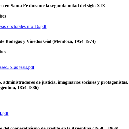
co en Santa Fe durante la segunda mitad del siglo XIX
ires
esis-doctorales-nro-16.pdf
aso de Bodegas y Viñedos Giol (Mendoza, 1954-1974)
ires
esec3b1as-tesis.pdf
administradores de justicia, imaginarios sociales y protagonistas. D
rgentina, 1854-1886)
I.pdf
o del cooperativismo de crédito en la Argentina (1958 – 1966)