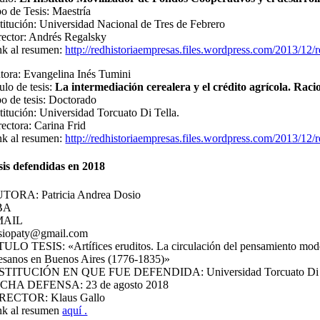
po de Tesis: Maestría
stitución: Universidad Nacional de Tres de Febrero
rector: Andrés Regalsky
nk al resumen:
http://redhistoriaempresas.files.wordpress.com/2013/12/r
tora: Evangelina Inés Tumini
ulo de tesis:
La intermediación cerealera y el crédito agrícola. Ra
po de tesis: Doctorado
stitución: Universidad Torcuato Di Tella.
rectora: Carina Frid
nk al resumen:
http://redhistoriaempresas.files.wordpress.com/2013/12/r
sis defendidas en 2018
TORA: Patricia Andrea Dosio
BA
MAIL
siopaty@gmail.com
TULO TESIS: «Artífices eruditos. La circulación del pensamiento modern
tesanos en Buenos Aires (1776-1835)»
STITUCIÓN EN QUE FUE DEFENDIDA: Universidad Torcuato Di 
CHA DEFENSA: 23 de agosto 2018
RECTOR: Klaus Gallo
nk al resumen
aquí .