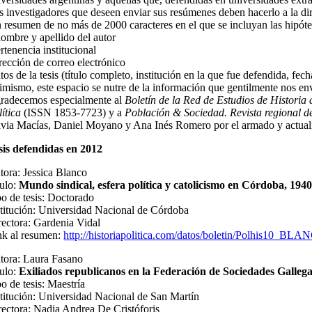
s investigadores que deseen enviar sus resúmenes deben hacerlo a la di
n resumen de no más de 2000 caracteres en el que se incluyan las hipóte
nombre y apellido del autor
rtenencia institucional
irección de correo electrónico
tos de la tesis (título completo, institución en la que fue defendida, fech
imismo, este espacio se nutre de la información que gentilmente nos env
radecemos especialmente al
Boletín de la Red de Estudios de Historia
ítica
(ISSN 1853-7723) y a
Población & Sociedad. Revista regional de
avia Macías, Daniel Moyano y Ana Inés Romero por el armado y actuali
sis defendidas en 2012
tora: Jessica Blanco
tulo:
Mundo sindical, esfera política y catolicismo en Córdoba, 19
po de tesis: Doctorado
stitución: Universidad Nacional de Córdoba
rectora: Gardenia Vidal
nk al resumen:
http://historiapolitica.com/datos/boletin/Polhis10_BL
tora: Laura Fasano
tulo:
Exiliados republicanos en la Federación de Sociedades Gallegas
o de tesis: Maestría
stitución: Universidad Nacional de San Martín
rectora: Nadia Andrea De Cristóforis