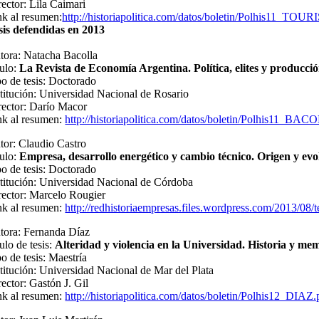
rector: Lila Caimari
nk al resumen:
http://historiapolitica.com/datos/boletin/Polhis11_TOUR
sis defendidas en 2013
tora: Natacha Bacolla
tulo:
La Revista
de Economía Argentina. Política, elites y producci
po de tesis: Doctorado
stitución: Universidad Nacional de Rosario
rector: Darío Macor
nk al resumen:
http://historiapolitica.com/datos/boletin/Polhis11_BA
tor: Claudio Castro
tulo:
Empresa, desarrollo energético y cambio técnico. Origen y evo
po de tesis: Doctorado
stitución: Universidad Nacional de Córdoba
rector: Marcelo Rougier
nk al resumen:
http://redhistoriaempresas.files.wordpress.com/2013/08/t
tora: Fernanda Díaz
ulo de tesis:
Alteridad y violencia en la Universidad. Historia y mem
o de tesis: Maestría
stitución: Universidad Nacional de Mar del Plata
rector: Gastón J. Gil
nk al resumen:
http://historiapolitica.com/datos/boletin/Polhis12_DIAZ.