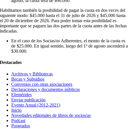
agosto, la cuota será de $90.000.
Habilitamos también la posibilidad de pagar la cuota en dos veces del
siguiente modo: $45.000 hasta el 31 de julio de 2026 y $45.000 hasta
el 20 de diciembre de 2026. Para poder tomar esta posibilidad es
importante que se paguen las dos partes de la cuota antes de las fechas
indicadas.
En el caso de los Socias/os Adherentes, el monto de la cuota es
de $25.000. En igual sentido, luego del 1º de agosto ascenderá a
$30.000.
Destacados
Archivos y Bibliotecas
Becas y Subsidios
Convenios con otras asociaciones
Declaraciones y documentos públicos
Efemérides
Enviar publicación
Evento Anual (2012-2021)
Inicio
Novedades editoriales de libros de socios/as
Podcast
Posgrados