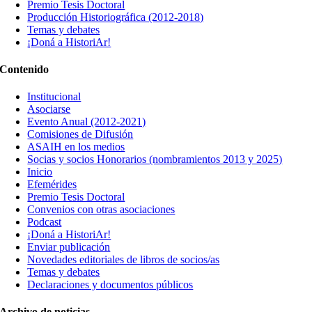
Premio Tesis Doctoral
Producción Historiográfica (2012-2018)
Temas y debates
¡Doná a HistoriAr!
Contenido
Institucional
Asociarse
Evento Anual (2012-2021)
Comisiones de Difusión
ASAIH en los medios
Socias y socios Honorarios (nombramientos 2013 y 2025)
Inicio
Efemérides
Premio Tesis Doctoral
Convenios con otras asociaciones
Podcast
¡Doná a HistoriAr!
Enviar publicación
Novedades editoriales de libros de socios/as
Temas y debates
Declaraciones y documentos públicos
Archivo de noticias