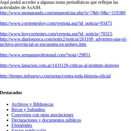
Aquí podrá acceder a algunas notas periodísticas que reflejan las
actividades de AsAIH.
http://www.momarandu.com/amanoticias.php?a=7&b=0&c=119389
http://www.corrienteshoy.com/vernota.asp?id_noticia=93475
http://www.hoycorrientes.com/vernota.asp?id_noticia=70315
http://www.diarioepoca.com/notix2/noticia/261109_advierten-que-el-
archivo-provincial-se-encuentra-en-peligro.htm
http://www.semanaprofesional.com/?nota=29851
http://www.lanacion.com.ar/1431129-criticas-al-instituto-dorrego
http://tiempo.infonews.com/notas/contra-toda-historia-oficial
Destacados
Archivos y Bibliotecas
Becas y Subsidios
Convenios con otras asociaciones
Declaraciones y documentos públicos
Efemérides
Enviar publicación